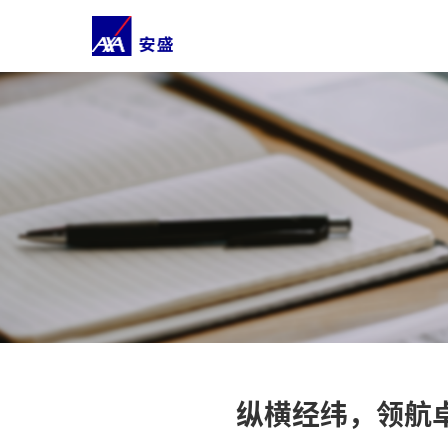
纵横经纬，领航