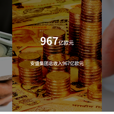
967
亿欧元
安盛集团总收入967亿欧元